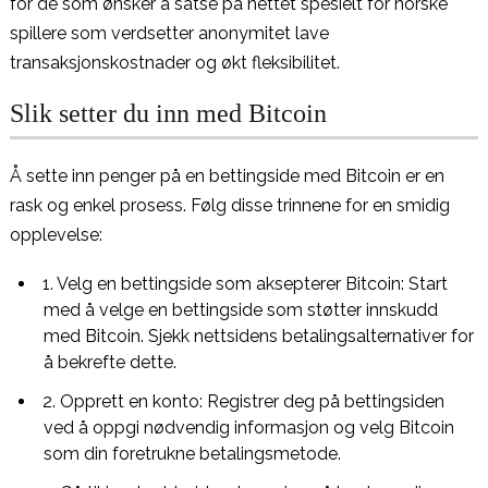
for de som ønsker å satse på nettet spesielt for norske
spillere som verdsetter anonymitet lave
transaksjonskostnader og økt fleksibilitet.
Slik setter du inn med Bitcoin
Å sette inn penger på en bettingside med Bitcoin er en
rask og enkel prosess. Følg disse trinnene for en smidig
opplevelse:
1. Velg en bettingside som aksepterer Bitcoin: Start
med å velge en bettingside som støtter innskudd
med Bitcoin. Sjekk nettsidens betalingsalternativer for
å bekrefte dette.
2. Opprett en konto: Registrer deg på bettingsiden
ved å oppgi nødvendig informasjon og velg Bitcoin
som din foretrukne betalingsmetode.