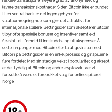
raskere transaksjoner høyere grad av anonymitet og
lavere transaksjonskostnader. Siden Bitcoin ikke er bundet
til en sentral bank er det ingen gebyrer for
valutaomregning noe som gjør det attraktivt for
internasjonale spillere. Bettingsider som aksepterer Bitcoin
tilbyr ofte spesielle bonuser og insentiver samt økt
fleksibilitet i forhold til innskudds- og uttaksgrenser. Å
sette inn penger med Bitcoin eller ta ut gevinster med
Bitcoin på bettingsider er en enkel prosess og gir spillerne
flere fordeler. Med sin stadige vekst i popularitet og aksept
er det tydelig at Bitcoin og andre kryptovalutaer vil
fortsette å være et foretrukket valg for online spillere i
Norge.