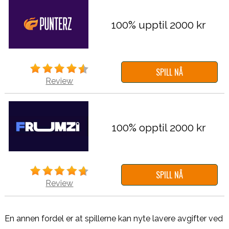
100% upptil 2000 kr
SPILL NÅ
Review
100% opptil 2000 kr
SPILL NÅ
Review
En annen fordel er at spillerne kan nyte lavere avgifter ved