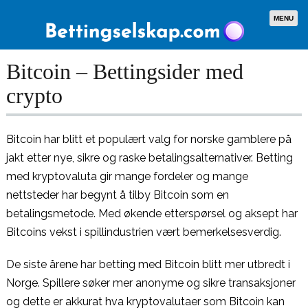
MENU
Bitcoin – Bettingsider med
crypto
Bitcoin har blitt et populært valg for norske gamblere på
jakt etter nye, sikre og raske betalingsalternativer. Betting
med kryptovaluta gir mange fordeler og mange
nettsteder har begynt å tilby Bitcoin som en
betalingsmetode. Med økende etterspørsel og aksept har
Bitcoins vekst i spillindustrien vært bemerkelsesverdig.
De siste årene har betting med Bitcoin blitt mer utbredt i
Norge. Spillere søker mer anonyme og sikre transaksjoner
og dette er akkurat hva kryptovalutaer som Bitcoin kan