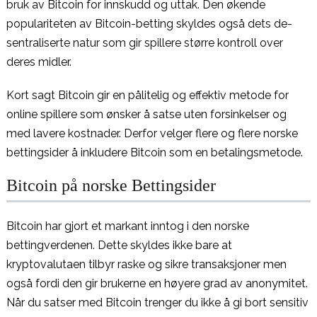
bruk av Bitcoin for innskudd og uttak. Den økende
populariteten av Bitcoin-betting skyldes også dets de-
sentraliserte natur som gir spillere større kontroll over
deres midler.
Kort sagt Bitcoin gir en pålitelig og effektiv metode for
online spillere som ønsker å satse uten forsinkelser og
med lavere kostnader. Derfor velger flere og flere norske
bettingsider å inkludere Bitcoin som en betalingsmetode.
Bitcoin på norske Bettingsider
Bitcoin har gjort et markant inntog i den norske
bettingverdenen. Dette skyldes ikke bare at
kryptovalutaen tilbyr raske og sikre transaksjoner men
også fordi den gir brukerne en høyere grad av anonymitet.
Når du satser med Bitcoin trenger du ikke å gi bort sensitiv